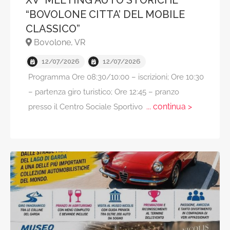
XV° MEETING AUTO STORICHE
“BOVOLONE CITTA’ DEL MOBILE
CLASSICO”
Bovolone, VR
12/07/2026
12/07/2026
Programma Ore 08:30/10:00 – iscrizioni; Ore 10:30
– partenza giro turistico; Ore 12:45 – pranzo
... continua >
presso il Centro Sociale Sportivo