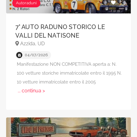
Autoraduni
7° AUTO RADUNO STORICO LE
VALLI DEL NATISONE
Azzida, UD
04/07/2026
Manifestazione NON COMPETITIVA aperta a: N.
100 vetture storiche immatricolate entro il 1995 N.
10 vetture immatricolate entro il 2005
... continua >