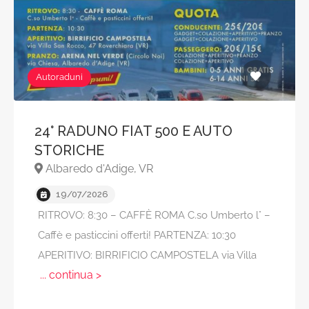
Autoraduni
24° RADUNO FIAT 500 E AUTO
STORICHE
Albaredo d'Adige, VR
19/07/2026
RITROVO: 8:30 – CAFFÈ ROMA C.so Umberto l° –
Caffè e pasticcini offerti! PARTENZA: 10:30
APERITIVO: BIRRIFICIO CAMPOSTELA via Villa
... continua >