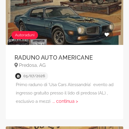
Autoraduni
RADUNO AUTO AMERICANE
Predosa, AG
05/07/2026
Primo raduno di ‘Usa Cars Alessandria’ evento ad
ingresso gratuito presso il lido di predosa (AL) ,
... continua >
esclusivo a mezzi