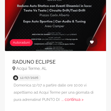
Autoraduni
RADUNO ECLIPSE
Acqui Terme, AL
12/07/2026
Domenica 12/07 a partire dalle ore 10:00 vi
aspettiamo ad Acqui Terme per una giornata di
... continua >
pura adrenalina! PUNTO DI