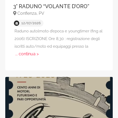
3° RADUNO “VOLANTE D’ORO”
Confienza, PV
12/07/2026
Raduno autolmoto d’epoca e youngtimer (fing al
2006) ISCRIZIONE Ore 8,30 : registrazione degli
iscritti auto/moto ed equipaggi presso la
... continua >