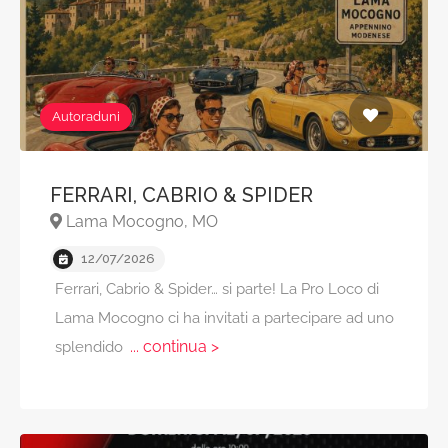
Autoraduni
FERRARI, CABRIO & SPIDER
Lama Mocogno, MO
12/07/2026
Ferrari, Cabrio & Spider… si parte! La Pro Loco di
Lama Mocogno ci ha invitati a partecipare ad uno
... continua >
splendido