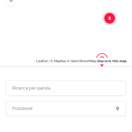
8
Leaflet
| ©
Mapbox
©
OpenStreetMap
Improve this map