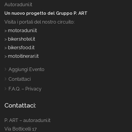
Autoraduni.it
Un nuovo progetto del Gruppo P. ART
Visita i portali del nostro circuito:
>
motoraduni.it
>
bikershotel.it
>
bikersfood.it
>
motoitinerari.it
Aggiungi Evento
Contattaci
F.A.Q. – Privacy
Contattaci:
P. ART – autoraduni.it
Via Botticelli 17