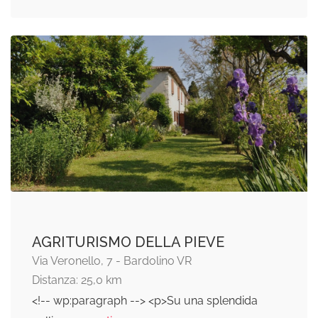
AGRITURISMO DELLA PIEVE
Via Veronello, 7 - Bardolino VR
Distanza: 25,0 km
<!-- wp:paragraph --> <p>Su una splendida