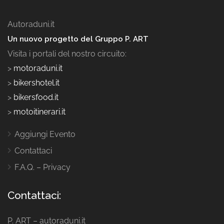
Autoraduni.it
Un nuovo progetto del Gruppo P. ART
Visita i portali del nostro circuito:
>
motoraduni.it
>
bikershotel.it
>
bikersfood.it
>
motoitinerari.it
Aggiungi Evento
Contattaci
F.A.Q. – Privacy
Contattaci:
P. ART – autoraduni.it