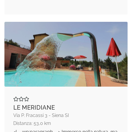
LE MERIDIANE
Via P. Fracassi 3 - Siena SI
Distanza: 53,0 km
<!-- wp:paragraph --> Immerso nella natura, ma