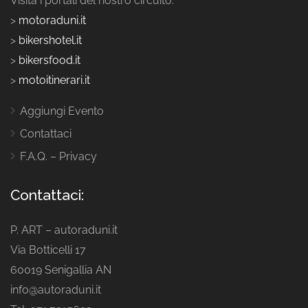
Visita i portali del nostro circuito:
>
motoraduni.it
>
bikershotel.it
>
bikersfood.it
>
motoitinerari.it
Aggiungi Evento
Contattaci
F.A.Q. – Privacy
Contattaci:
P. ART – autoraduni.it
Via Botticelli 17
60019 Senigallia AN
info@autoraduni.it