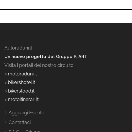
Autoraduni.it
Un nuovo progetto del Gruppo P. ART
Visita i portali del nostro circuito:
>
motoraduni.it
>
bikershotel.it
>
bikersfood.it
>
motoitinerari.it
Aggiungi Evento
Contattaci