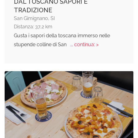
DAL TOSCANO SAPORI E
TRADIZIONE
San Gimignano, SI
Distanza: 37,2 km
Gusta i sapori della toscana immerso nelle
stupende colline di San
... continua: >