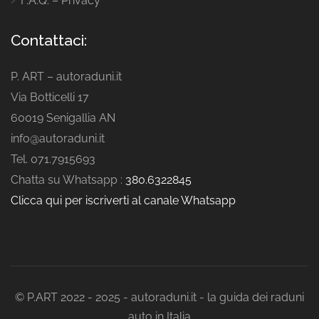
F.A.Q. – Privacy
Contattaci:
P. ART – autoraduni.it
Via Botticelli 17
60019 Senigallia AN
info@autoraduni.it
Tel. 071.7915693
Chatta su Whatsapp :
380.6322845
Clicca qui per iscriverti al canale Whatsapp
© P.ART 2022 - 2025 - autoraduni.it - la guida dei raduni
auto in Italia