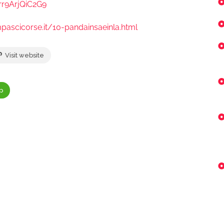
rr9ArjQiC2G9
ascicorse.it/10-pandainsaeinla.html
Visit website
p