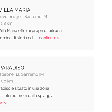
VILLA MARIA
Nuvoloni, 30 - Sanremo IM
32,8 km
lla Maria offre ai propri ospiti una
ornice di storia ed
... continua: >
PARADISO
sterone, 12, Sanremo IM
33,0 km
radiso è situato in una zona
a soli 100 metri dalla spiaggia,
a: >