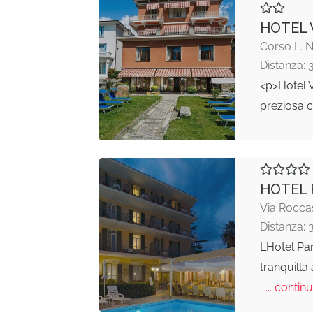
HOTEL 
Corso L. 
Distanza: 
<p>Hotel Vi
preziosa c
HOTEL 
Via Rocca
Distanza: 
L’Hotel Pa
tranquilla 
... continu