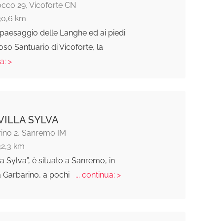
occo 29, Vicoforte CN
30,6 km
paesaggio delle Langhe ed ai piedi
so Santuario di Vicoforte, la
a: >
VILLA SYLVA
rino 2, Sanremo IM
32,3 km
lla Sylva”, è situato a Sanremo, in
a Garbarino, a pochi
... continua: >