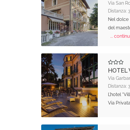
Via San R
Distanza: 
Nel dolce 
del maesto
... continu
HOTEL 
Via Garba
Distanza: 
L’hotel “Vi
Via Privat