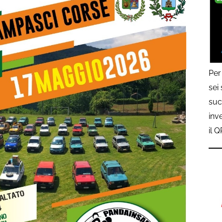
Per
sei
suc
inv
il 