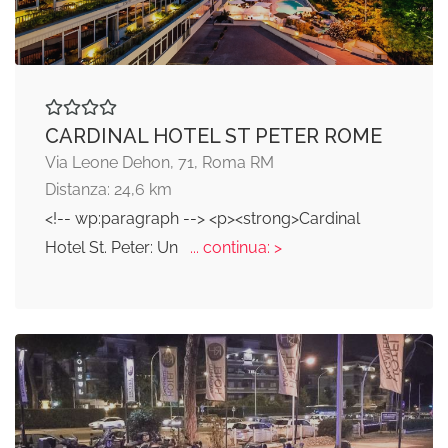
CARDINAL HOTEL ST PETER ROME
Via Leone Dehon, 71, Roma RM
Distanza: 24,6 km
<!-- wp:paragraph --> <p><strong>Cardinal
Hotel St. Peter: Un
... continua: >