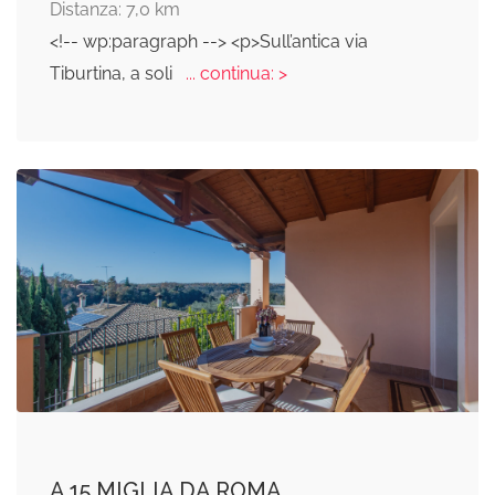
Distanza: 7,0 km
<!-- wp:paragraph --> <p>Sull’antica via
Tiburtina, a soli
... continua: >
A 15 MIGLIA DA ROMA