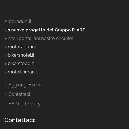
Autoraduni.it
Un nuovo progetto del Gruppo P. ART
Visita i portali del nostro circuito:
>
motoraduni.it
>
bikershotel.it
>
bikersfood.it
>
motoitinerari.it
Aggiungi Evento
Contattaci
F.A.Q. – Privacy
Contattaci: