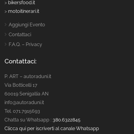
>
bikersfood.it
>
motoitinerari.it
Aggiungi Evento
Contattaci
F.A.Q. – Privacy
Contattaci:
P. ART – autoraduni.it
Via Botticelli 17
60019 Senigallia AN
info@autoraduni.it
Tel. 071.7915693
Chatta su Whatsapp :
380.6322845
Clicca qui per iscriverti al canale Whatsapp