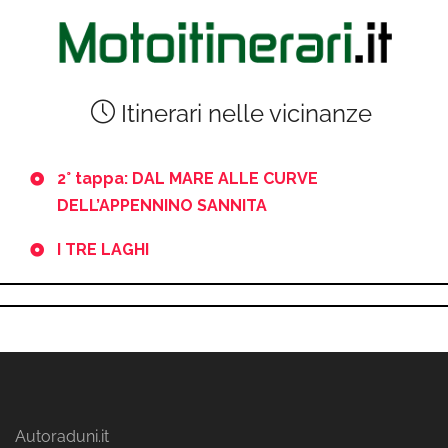
Itinerari nelle vicinanze
2° tappa: DAL MARE ALLE CURVE
DELL’APPENNINO SANNITA
I TRE LAGHI
Autoraduni.it