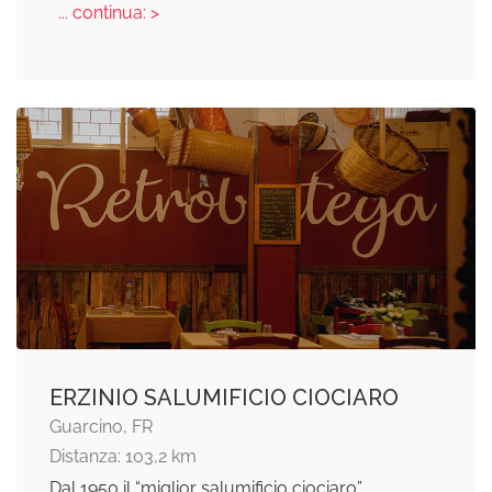
... continua: >
ERZINIO SALUMIFICIO CIOCIARO
Guarcino, FR
Distanza: 103,2 km
Dal 1950 il “miglior salumificio ciociaro”.