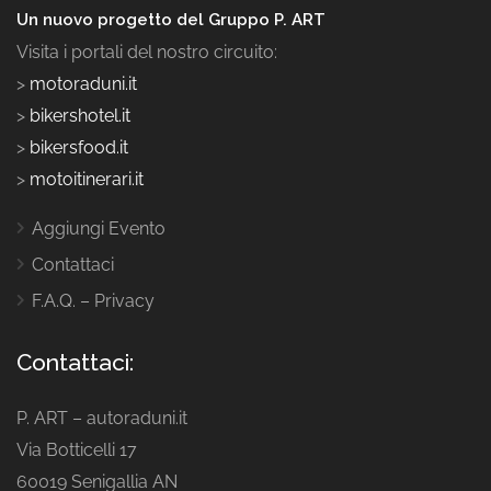
Un nuovo progetto del Gruppo P. ART
Visita i portali del nostro circuito:
>
motoraduni.it
>
bikershotel.it
>
bikersfood.it
>
motoitinerari.it
Aggiungi Evento
Contattaci
F.A.Q. – Privacy
Contattaci:
P. ART – autoraduni.it
Via Botticelli 17
60019 Senigallia AN