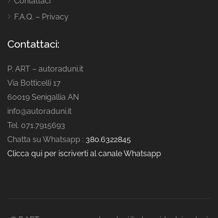
Contattaci
F.A.Q. – Privacy
Contattaci:
P. ART – autoraduni.it
Via Botticelli 17
60019 Senigallia AN
info@autoraduni.it
Tel. 071.7915693
Chatta su Whatsapp :
380.6322845
Clicca qui per iscriverti al canale Whatsapp