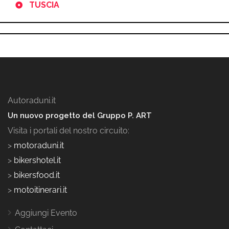
TUSCIA
Autoraduni.it
Un nuovo progetto del Gruppo P. ART
Visita i portali del nostro circuito:
>
motoraduni.it
>
bikershotel.it
>
bikersfood.it
>
motoitinerari.it
Aggiungi Evento