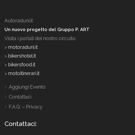
Autoraduni.it
Un nuovo progetto del Gruppo P. ART
Visita i portali del nostro circuito:
>
motoraduni.it
>
bikershotel.it
>
bikersfood.it
>
motoitinerari.it
Aggiungi Evento
Contattaci
F.A.Q. – Privacy
Contattaci: