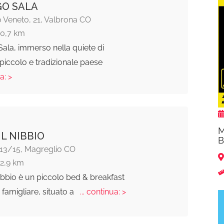
O SALA
io Veneto, 21, Valbrona CO
10,7 km
Sala, immerso nella quiete di
piccolo e tradizionale paese
a: >
M
IL NIBBIO
B
 13/15, Magreglio CO
12,9 km
 Nibbio è un piccolo bed & breakfast
 famigliare, situato a
... continua: >