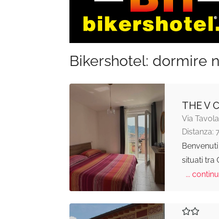
Bikershotel: dormire n
THE V 
Via Tavol
Distanza: 
Benvenuti 
situati tr
... continu