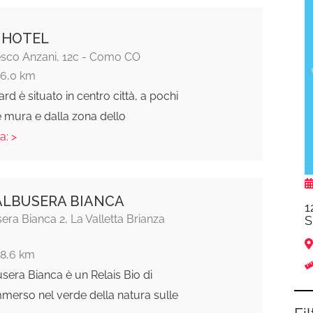
 HOTEL
esco Anzani, 12c - Como CO
16,0 km
ard è situato in centro città, a pochi
e mura e dalla zona dello
a: >
ALBUSERA BIANCA
1
era Bianca 2, La Valletta Brianza
S
18,6 km
sera Bianca è un Relais Bio di
merso nel verde della natura sulle