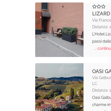
LIZARD
Via Franc
Distanza: 
L‘Hotel Liz
passi dall
... continu
OASI G
Via Galbus
LC
Distanza: 
Oasi Galbu
charme im