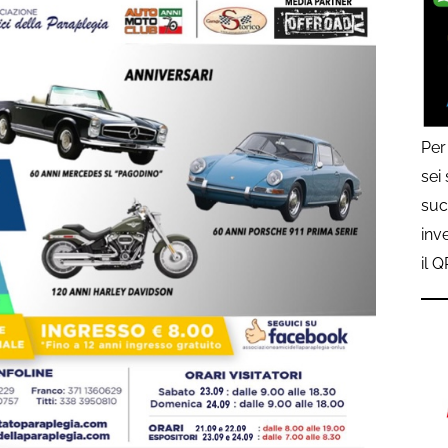
Per
sei
suc
inv
il 