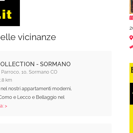
2
elle vicinanze
COLLECTION - SORMANO
a Parroco, 10, Sormano CO
7,8 km
nel nostri appartamenti moderni,
a Como e Lecco e Bellaggio nel
a: >