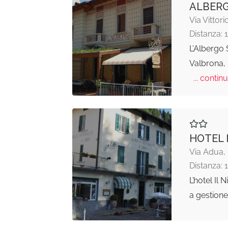
ALBERG
Via Vittor
Distanza: 
L’Albergo 
Valbrona, 
... continu
HOTEL 
Via Adua,
Distanza: 
L’hotel Il
a gestione