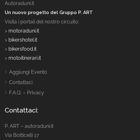
Autoraduni.it
Un nuovo progetto del Gruppo P. ART
Visita i portali del nostro circuito:
>
motoraduni.it
>
bikershotel.it
>
bikersfood.it
>
motoitinerari.it
Aggiungi Evento
Contattaci
F.A.Q. – Privacy
Contattaci:
P. ART – autoraduni.it
Via Botticelli 17