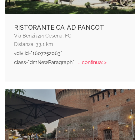
RISTORANTE CA' AD PANCOT
Via Benzi 514 Cesena, FC
Distanza: 33,1 km
<div id="1607252063"
class="dmNewParagraph"
... continua: >