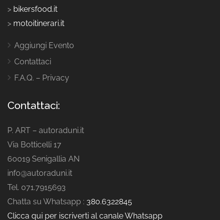
>
bikersfood.it
>
motoitinerari.it
Aggiungi Evento
Contattaci
F.A.Q. – Privacy
Contattaci:
P. ART – autoraduni.it
Via Botticelli 17
60019 Senigallia AN
info@autoraduni.it
Tel. 071.7915693
Chatta su Whatsapp :
380.6322845
Clicca qui per iscriverti al canale Whatsapp