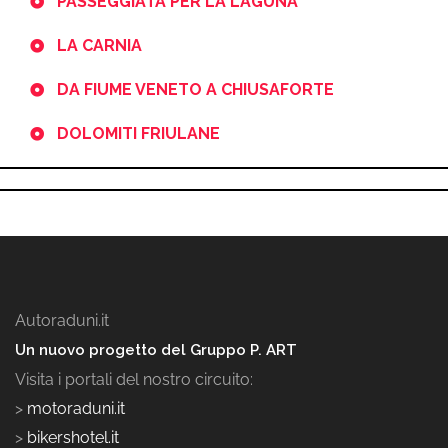
PASSEGGIATA PER LA LAGUNA
LA CARNIA
DA FIUME VENETO A CHIUSAFORTE
DOLOMITI FRIULANE
Autoraduni.it
Un nuovo progetto del Gruppo P. ART
Visita i portali del nostro circuito:
>
motoraduni.it
>
bikershotel.it