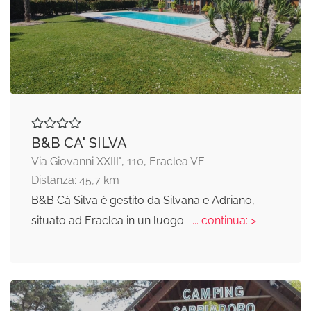
B&B CA' SILVA
Via Giovanni XXIII°, 110, Eraclea VE
Distanza: 45,7 km
B&B Cà Silva è gestito da Silvana e Adriano,
situato ad Eraclea in un luogo
... continua: >