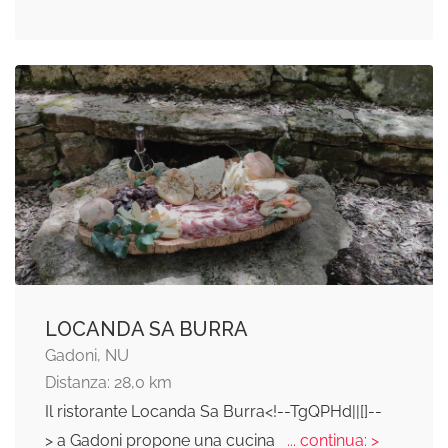
LOCANDA SA BURRA
Gadoni, NU
Distanza: 28,0 km
Il ristorante Locanda Sa Burra<!--TgQPHd||[]--
> a Gadoni propone una cucina
... continua: >