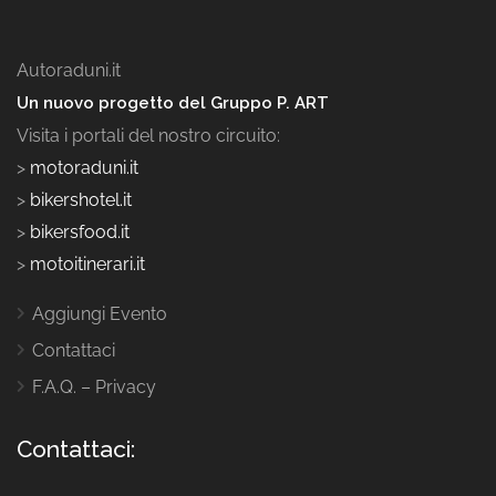
Autoraduni.it
Un nuovo progetto del Gruppo P. ART
Visita i portali del nostro circuito:
>
motoraduni.it
>
bikershotel.it
>
bikersfood.it
>
motoitinerari.it
Aggiungi Evento
Contattaci
F.A.Q. – Privacy
Contattaci: