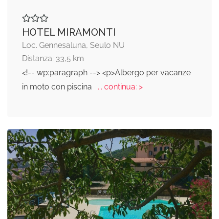
HOTEL MIRAMONTI
Loc. Gennesaluna, Seulo NU
Distanza: 33,5 km
<!-- wp:paragraph --> <p>Albergo per vacanze
in moto con piscina
... continua: >