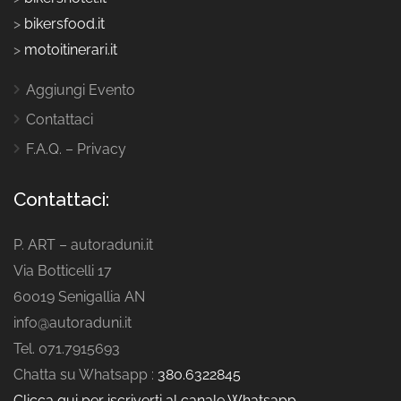
>
bikersfood.it
>
motoitinerari.it
Aggiungi Evento
Contattaci
F.A.Q. – Privacy
Contattaci:
P. ART – autoraduni.it
Via Botticelli 17
60019 Senigallia AN
info@autoraduni.it
Tel. 071.7915693
Chatta su Whatsapp :
380.6322845
Clicca qui per iscriverti al canale Whatsapp