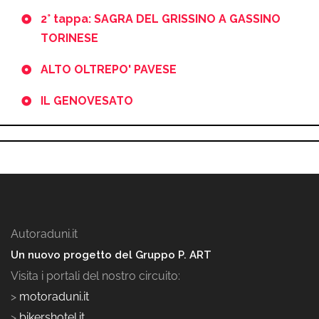
2° tappa: SAGRA DEL GRISSINO A GASSINO
TORINESE
ALTO OLTREPO' PAVESE
IL GENOVESATO
Autoraduni.it
Un nuovo progetto del Gruppo P. ART
Visita i portali del nostro circuito:
>
motoraduni.it
>
bikershotel.it