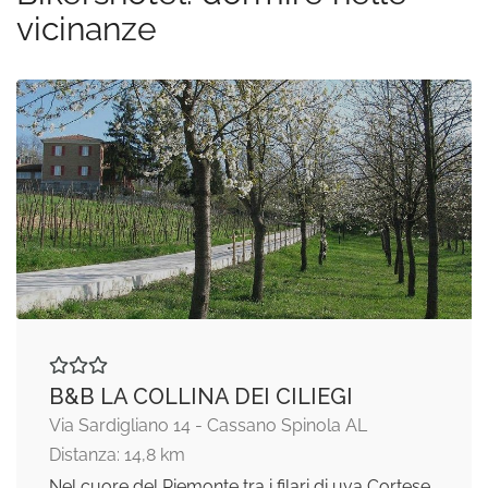
vicinanze
B&B LA COLLINA DEI CILIEGI
Via Sardigliano 14 - Cassano Spinola AL
Distanza: 14,8 km
Nel cuore del Piemonte tra i filari di uva Cortese