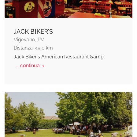
JACK BIKER'S
Vigevano, PV
Distanza: 49,0 km
Jack Biker's American Restaurant &amp;
... continua: >