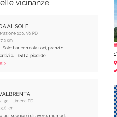
elle vicinanze
A AL SOLE
erazione 200, Vò PD
37,2 km
 Sole: bar con colazioni, pranzi di
1
ritivi e... B&B ai piedi dei
a: >
 VALBRENTA
z, 30 - Limena PD
53,6 km
o per soggiorni di lavoro, momenti