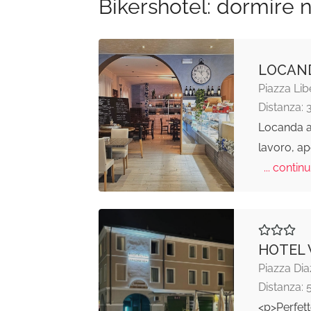
Bikershotel: dormire n
LOCAND
Piazza Lib
Distanza: 
Locanda al
lavoro, ape
... continu
HOTEL
Piazza Dia
Distanza: 
<p>Perfett