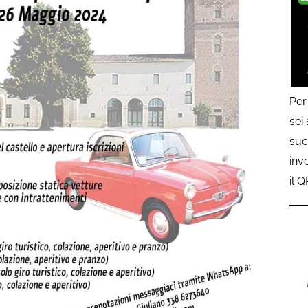
Per
sei
suc
inv
il 