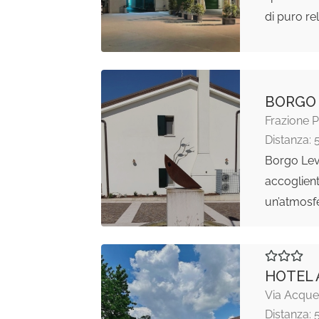
di puro re
BORGO
Frazione P
Distanza: 
Borgo Lev
accoglient
un’atmosf
HOTEL 
Via Acque,
Distanza: 