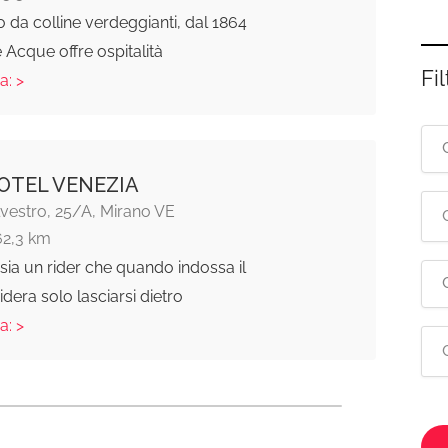
 da colline verdeggianti, dal 1864
e Acque offre ospitalità
Fil
a: >
TEL VENEZIA
lvestro, 25/A, Mirano VE
62,3 km
 sia un rider che quando indossa il
dera solo lasciarsi dietro
a: >