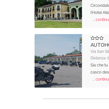
Circondato
l’Hotel All
... continu
AUTOHO
Via San Si
Distanza: 
Sia che tu
casco desi
... continu