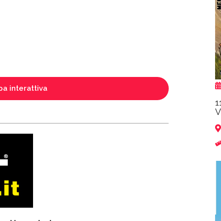
a interattiva
1
V