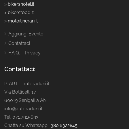
>
bikershotel.it
>
bikersfood.it
>
motoitinerari.it
Aggiungi Evento
Contattaci
F.A.Q. – Privacy
Contattaci:
P. ART – autoraduni.it
Via Botticelli 17
60019 Senigallia AN
info@autoraduni.it
Tel. 071.7915693
Chatta su Whatsapp :
380.6322845