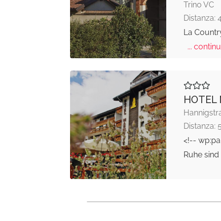
Trino VC
Distanza: 
La Country
... continu
HOTEL
Hannigstr
Distanza: 
<!-- wp:p
Ruhe sind