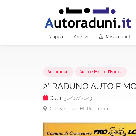
Mappa
Archivi
My account
Autoraduni
Auto e Moto d'Epoca
2° RADUNO AUTO E M
Data:
30/07/2023
Crevacuore, BI, Piemonte