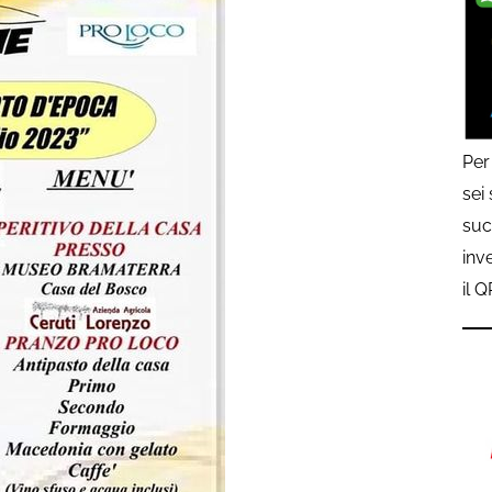
Per
sei
suc
inv
il 