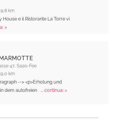
49,8 km
 House e il Ristorante La Torre vi
a: >
 MARMOTTE
asse 47, Saas-Fee
59,0 km
aragraph --> <p>Erholung und
 in dem autofreien
... continua: >