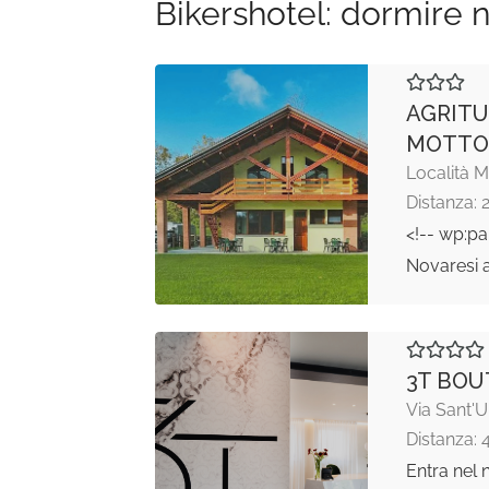
Bikershotel: dormire n
AGRITU
MOTTO
Località 
Distanza: 
<!-- wp:pa
Novaresi a
3T BOU
Via Sant'U
Distanza: 
Entra nel 