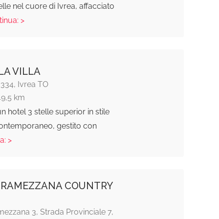
lle nel cuore di Ivrea, affacciato
tinua: >
LA VILLA
 334, Ivrea TO
49,5 km
un hotel 3 stelle superior in stile
contemporaneo, gestito con
a: >
 RAMEZZANA COUNTRY
ezzana 3, Strada Provinciale 7,