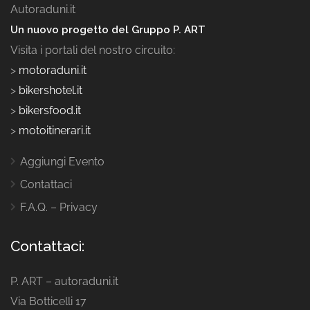
Autoraduni.it
Un nuovo progetto del Gruppo P. ART
Visita i portali del nostro circuito:
>
motoraduni.it
>
bikershotel.it
>
bikersfood.it
>
motoitinerari.it
Aggiungi Evento
Contattaci
F.A.Q. – Privacy
Contattaci:
P. ART – autoraduni.it
Via Botticelli 17