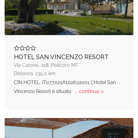
HOTEL SAN VINCENZO RESORT
Via Catone, 218, Policoro MT
Distanza: 135,0 km
CIN HOTEL: IT077021A102622001 L’Hotel San
Vincenzo Resort è situato
... continua: >