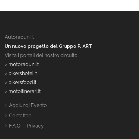
Autoraduni.it
Un nuovo progetto del Gruppo P. ART
Visita i portali del nostro circuito:
>
motoraduni.it
>
bikershotel.it
>
bikersfood.it
>
motoitinerari.it
Aggiungi Evento
Contattaci
F.A.Q. – Privacy