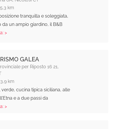
15,3 km
 posizione tranquilla e soleggiata,
 da un ampio giardino, il B&B
a: >
RISMO GALEA
rovinciale per Riposto 16 21,
T
23,9 km
 verde, cucina tipica siciliana, alle
ll’Etna e a due passi da
a: >