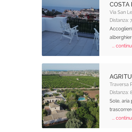
COSTA 
Via San Le
Distanza: 
Accoglient
alberghier
... continu
AGRITU
Traversa P
Distanza: 
Sole, aria 
trascorrer
... continu