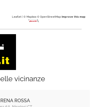
Leaflet
| ©
Mapbox
©
OpenStreetMap
Improve this map
elle vicinanze
 RENA ROSSA
na 6A, Nicolosi CT