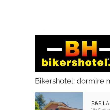
Bikershotel: dormire n
B&B LA
Via Capua