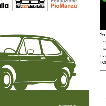
Per
sei
suc
inv
il 