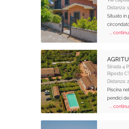
Distanza: 
Situato in
circondato
... continu
AGRITU
Strada 4 P
Riposto C
Distanza: 
Piscina nel
pendici de
... continu