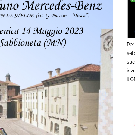
Per
sei
suc
inv
il 