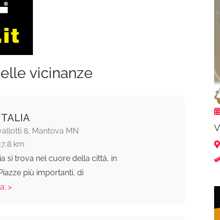
elle vicinanze
ITALIA
V
allotti 8, Mantova MN
37,8 km
lia si trova nel cuore della città, in
Piazze più importanti, di
a: >