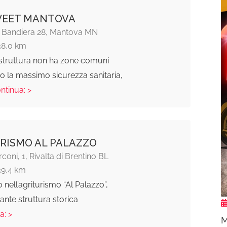
WEET MANTOVA
li Bandiera 28, Mantova MN
38,0 km
 struttura non ha zone comuni
 la massimo sicurezza sanitaria,
ontinua: >
RISMO AL PALAZZO
coni, 1, Rivalta di Brentino BL
39,4 km
nell’agriturismo “Al Palazzo”,
nante struttura storica
a: >
M