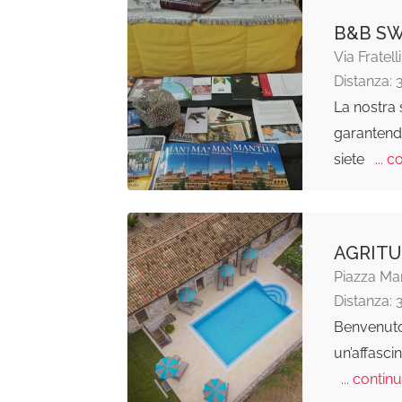
B&B S
Via Fratel
Distanza: 
La nostra
garantendo
siete
... c
AGRITU
Piazza Mar
Distanza: 
Benvenuto 
un’affasci
... continu