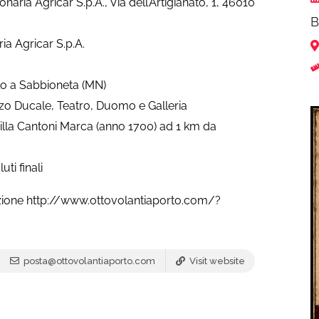
aria Agricar S.p.A., Via dell’Artigianato, 1, 46010
B
a Agricar S.p.A.
llo a Sabbioneta (MN)
azzo Ducale, Teatro, Duomo e Galleria
illa Cantoni Marca (anno 1700) ad 1 km da
ti finali
scrizione http://www.ottovolantiaporto.com/?
posta@ottovolantiaporto.com
Visit website