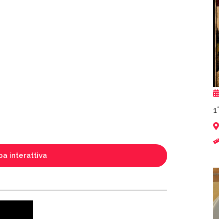
1
a interattiva