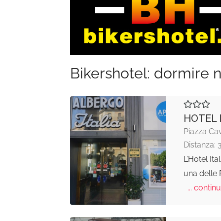
Bikershotel: dormire n
HOTEL 
Piazza Cav
Distanza: 
L’Hotel Ita
una delle 
... continu