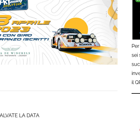
Per
sei
suc
inv
il 
ALVATE LA DATA