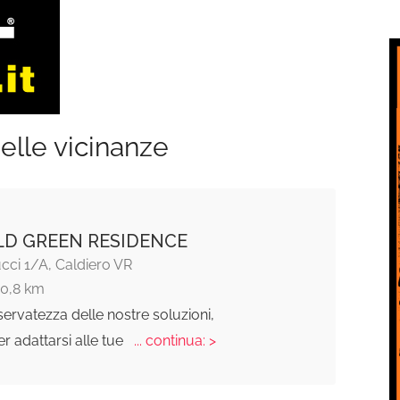
elle vicinanze
D GREEN RESIDENCE
cci 1/A, Caldiero VR
10,8 km
iservatezza delle nostre soluzioni,
r adattarsi alle tue
... continua: >