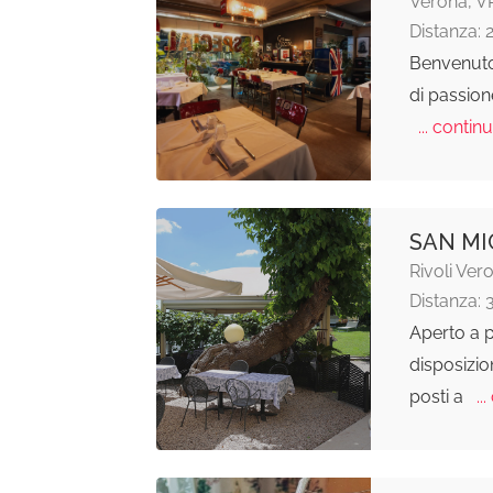
Verona, V
Distanza: 
Benvenuto
di passion
... continu
SAN MI
Rivoli Ver
Distanza: 
Aperto a p
disposizio
posti a
...