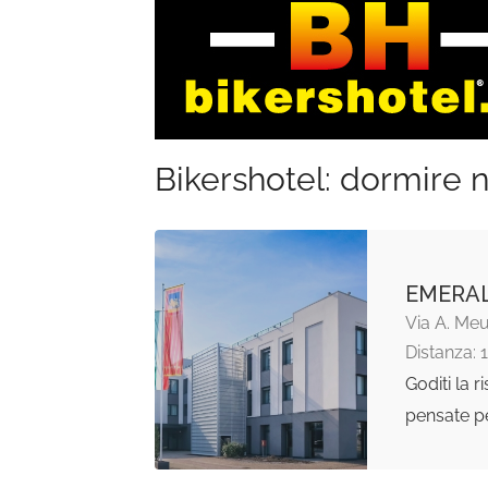
Bikershotel: dormire n
EMERAL
Via A. Meu
Distanza: 
Goditi la r
pensate pe