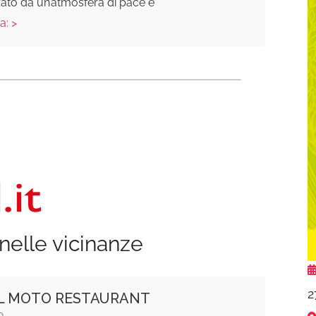
zato da un’atmosfera di pace e
a: >
nelle vicinanze
2
L MOTO RESTAURANT