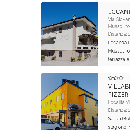
LOCAND
Via Giovan
Mussolino
Distanza: 
Locanda El
Mussolino
terrazza 
VILLAB
PIZZER
Località Vi
Distanza: 
Sei un Mot
stagione, 