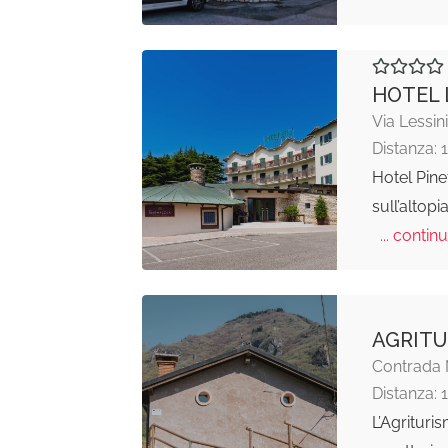
HOTEL 
Via Lessin
Distanza: 
Hotel Pine
sull’altop
... continu
AGRITU
Contrada 
Distanza: 
L’Agrituri