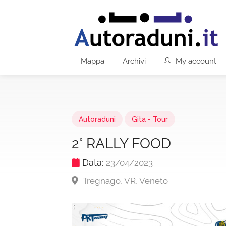
Mappa
Archivi
My account
Autoraduni
Gita - Tour
2° RALLY FOOD
Data:
23/04/2023
Tregnago, VR, Veneto