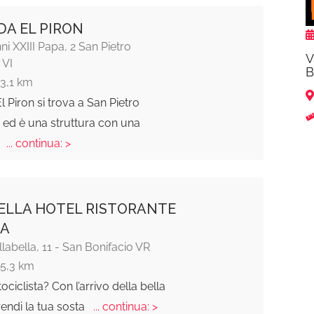
A EL PIRON
ni XXIII Papa, 2 San Pietro
V
 VI
B
13,1 km
 Piron si trova a San Pietro
 ed è una struttura con una
e
... continua: >
ELLA HOTEL RISTORANTE
IA
llabella, 11 - San Bonifacio VR
15,3 km
ociclista? Con l’arrivo della bella
rendi la tua sosta
... continua: >