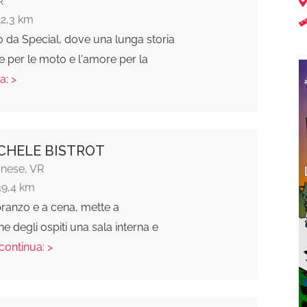
R
22,3 km
 da Special, dove una lunga storia
e per le moto e l'amore per la
a: >
CHELE BISTROT
onese, VR
39,4 km
ranzo e a cena, mette a
ne degli ospiti una sala interna e
 continua: >