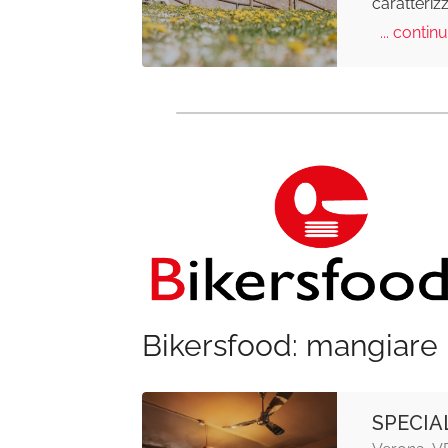
caratteriz
... continu
Bikersfood: mangiare 
SPECIA