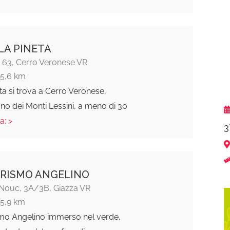
LA PINETA
i 63, Cerro Veronese VR
15,6 km
ta si trova a Cerro Veronese,
iano dei Monti Lessini, a meno di 30
a: >
3
RISMO ANGELINO
Nouc, 3A/3B, Giazza VR
15,9 km
smo Angelino immerso nel verde,