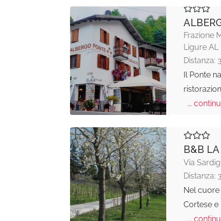
ALBERG
Frazione M
Ligure AL
Distanza: 
Il Ponte n
ristorazion
... continu
B&B LA 
Via Sardig
Distanza: 
Nel cuore d
Cortese e 
... continu