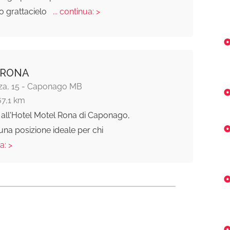
o grattacielo
... continua: >
 RONA
za, 15 - Caponago MB
67,1 km
 all'Hotel Motel Rona di Caponago,
 una posizione ideale per chi
a: >