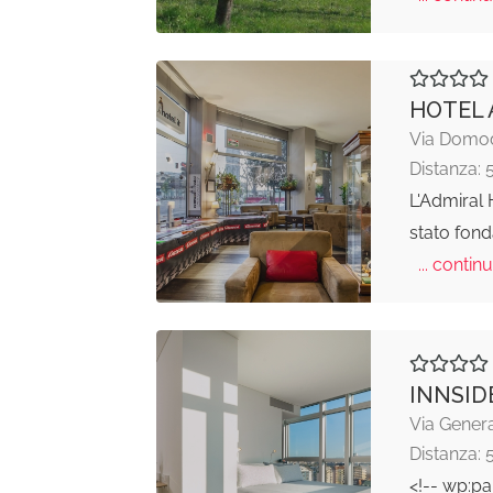
HOTEL 
Via Domod
Distanza: 
L'Admiral 
stato fond
... continu
INNSID
Via Genera
Distanza: 
<!-- wp:pa