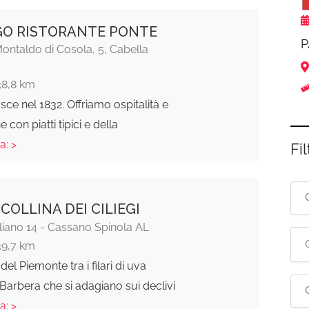
O RISTORANTE PONTE
P
ontaldo di Cosola, 5, Cabella
38,8 km
asce nel 1832. Offriamo ospitalità e
e con piatti tipici e della
a: >
Fil
COLLINA DEI CILIEGI
liano 14 - Cassano Spinola AL
39,7 km
el Piemonte tra i filari di uva
Barbera che si adagiano sui declivi
a: >