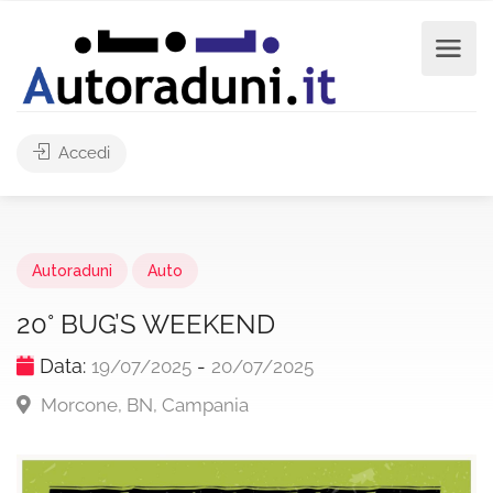
Accedi
Autoraduni
Auto
20° BUG’S WEEKEND
Data:
-
19/07/2025
20/07/2025
Morcone, BN, Campania