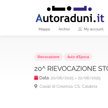
Mappa
Archivi
My account
Rievocazione
Auto d'Epoca
20^ RIEVOCAZIONE ST
Data:
-
20/06/2025
22/06/2025
Casali di Cosenza, CS, Calabria