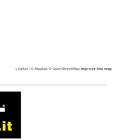
Leaflet
| ©
Mapbox
©
OpenStreetMap
Improve this map