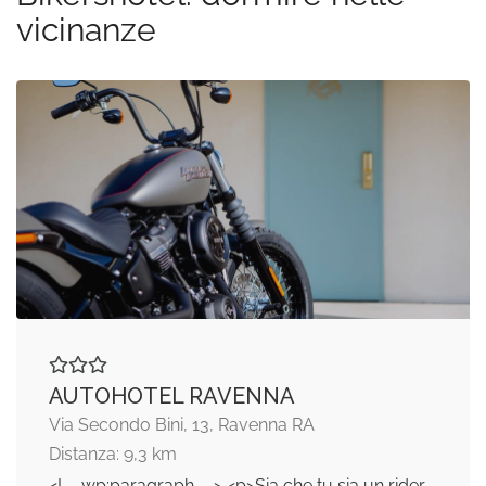
vicinanze
AUTOHOTEL RAVENNA
Via Secondo Bini, 13, Ravenna RA
Distanza: 9,3 km
<!-- wp:paragraph --> <p>Sia che tu sia un rider