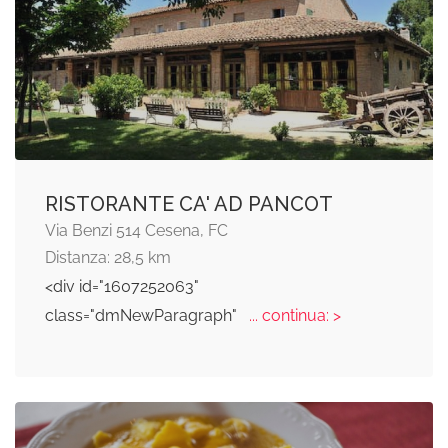
RISTORANTE CA' AD PANCOT
Via Benzi 514 Cesena, FC
Distanza: 28,5 km
<div id="1607252063"
class="dmNewParagraph"
... continua: >