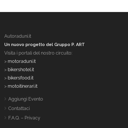
Autoraduni.it
Un nuovo progetto del Gruppo P. ART
Visita i portali del nostro circuito:
>
motoraduni.it
>
bikershotel.it
>
bikersfood.it
>
motoitinerari.it
Aggiungi Evento
Contattaci
F.A.Q. – Privacy