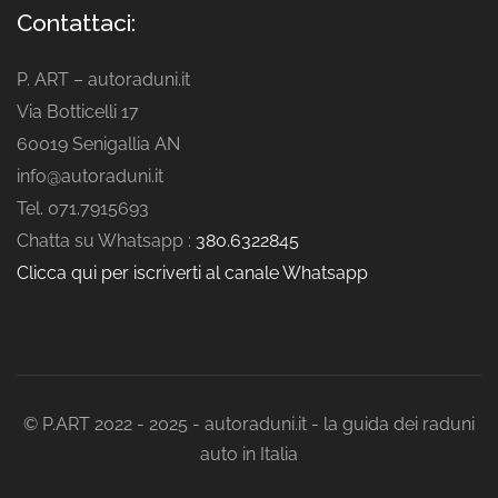
Contattaci:
P. ART – autoraduni.it
Via Botticelli 17
60019 Senigallia AN
info@autoraduni.it
Tel. 071.7915693
Chatta su Whatsapp :
380.6322845
Clicca qui per iscriverti al canale Whatsapp
© P.ART 2022 - 2025 - autoraduni.it - la guida dei raduni
auto in Italia