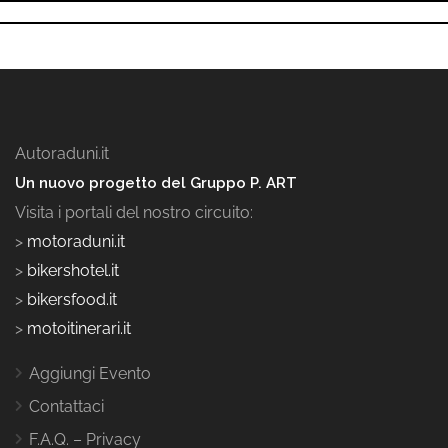
Autoraduni.it
Un nuovo progetto del Gruppo P. ART
Visita i portali del nostro circuito:
>
motoraduni.it
>
bikershotel.it
>
bikersfood.it
>
motoitinerari.it
Aggiungi Evento
Contattaci
F.A.Q. – Privacy