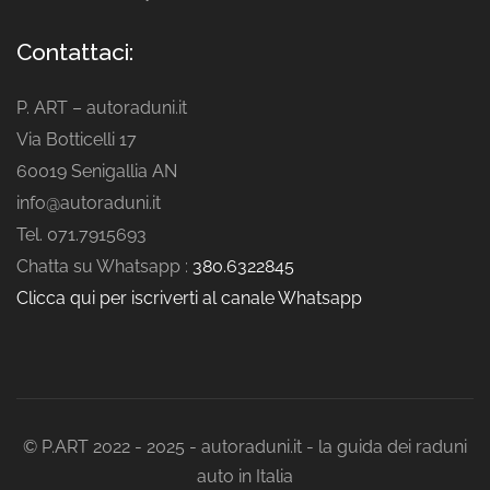
Contattaci:
P. ART – autoraduni.it
Via Botticelli 17
60019 Senigallia AN
info@autoraduni.it
Tel. 071.7915693
Chatta su Whatsapp :
380.6322845
Clicca qui per iscriverti al canale Whatsapp
© P.ART 2022 - 2025 - autoraduni.it - la guida dei raduni
auto in Italia