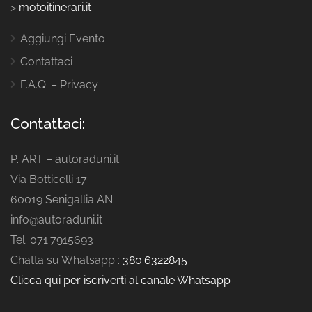
>
motoitinerari.it
Aggiungi Evento
Contattaci
F.A.Q. – Privacy
Contattaci:
P. ART – autoraduni.it
Via Botticelli 17
60019 Senigallia AN
info@autoraduni.it
Tel. 071.7915693
Chatta su Whatsapp :
380.6322845
Clicca qui per iscriverti al canale Whatsapp