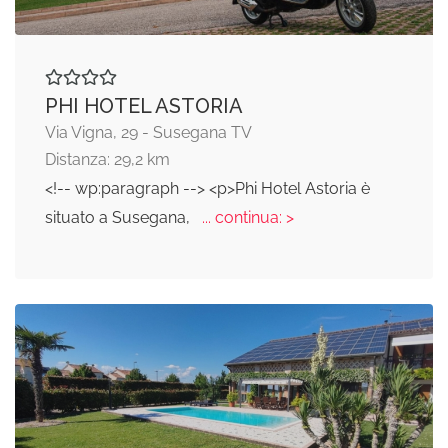
PHI HOTEL ASTORIA
Via Vigna, 29 - Susegana TV
Distanza: 29,2 km
<!-- wp:paragraph --> <p>Phi Hotel Astoria è
situato a Susegana,
... continua: >