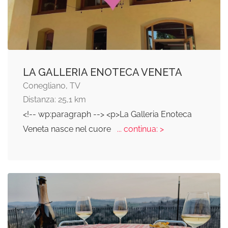
LA GALLERIA ENOTECA VENETA
Conegliano, TV
Distanza: 25,1 km
<!-- wp:paragraph --> <p>La Galleria Enoteca
Veneta nasce nel cuore
... continua: >