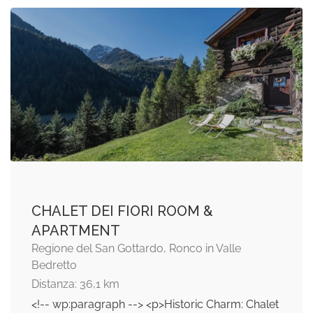
CHALET DEI FIORI ROOM &
APARTMENT
Regione del San Gottardo, Ronco in Valle
Bedretto
Distanza: 36,1 km
<!-- wp:paragraph --> <p>Historic Charm: Chalet