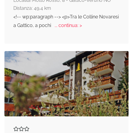
Località Motto Rosso, 8 - Gattico-Veruno NO
Distanza: 49,4 km
<!-- wp:paragraph --> <p>Tra le Colline Novaresi
a Gattico, a pochi
... continua: >