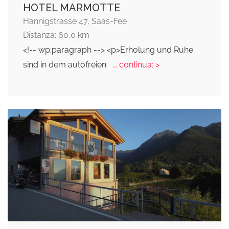
HOTEL MARMOTTE
Hannigstrasse 47, Saas-Fee
Distanza: 60,0 km
<!-- wp:paragraph --> <p>Erholung und Ruhe
sind in dem autofreien
... continua: >