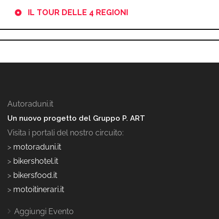
IL TOUR DELLE 4 REGIONI
Autoraduni.it
Un nuovo progetto del Gruppo P. ART
Visita i portali del nostro circuito:
>
motoraduni.it
>
bikershotel.it
>
bikersfood.it
>
motoitinerari.it
Aggiungi Evento