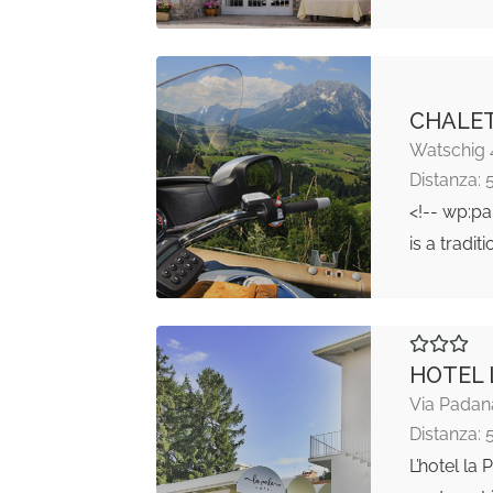
CHALE
Watschig 
Distanza: 
<!-- wp:p
is a tradit
HOTEL 
Via Padan
Distanza: 
L’hotel la 