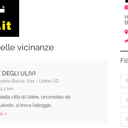
H
B
elle vicinanze
Fil
 DEGLI ULIVI
seria Bassa, 601 - Udine UD
22,1 km
 della città di Udine, circondato da
iveto, si trova l’alloggio
a: >