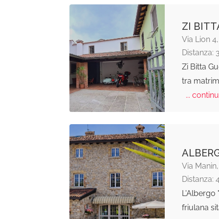
ZI BIT
Via Lion 
Distanza: 
Zi Bitta G
tra matrim
... continu
ALBERG
Via Manin
Distanza: 
L'Albergo 
friulana s