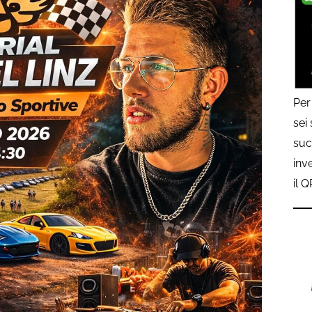
Per
sei
suc
inv
il 