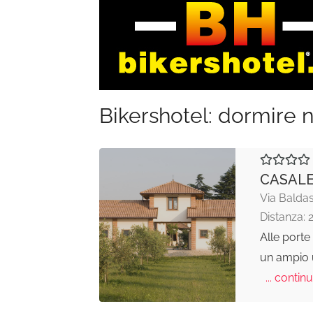
Bikershotel: dormire n
CASALE
Via Baldas
Distanza: 
Alle porte
un ampio ul
... continu