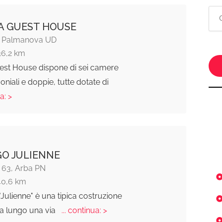
TA GUEST HOUSE
4, Palmanova UD
36,2 km
uest House dispone di sei camere
oniali e doppie, tutte dotate di
a: >
O JULIENNE
, 63, Arba PN
40,6 km
"Julienne" è una tipica costruzione
ita lungo una via
... continua: >