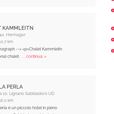
T KAMMLEITN
40, Hermagor
50,7 km
aragraph --> <p>Chalet Kammleitn
ional chalet,
... continua: >
LA PERLA
a 10, Lignano Sabbiadoro UD
56,0 km
Perla è un piccolo hotel in pieno