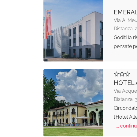
EMERAL
Via A. Meu
Distanza: 
Goditi la r
pensate pe
HOTEL 
Via Acque,
Distanza: 
Circondato
l’Hotel All
... continu