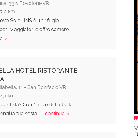
na, 332, Bovolone VR
17,0 km
uovo Sole HNS è un rifugio
 per i viaggiatori e offre camere
a: >
ELLA HOTEL RISTORANTE
IA
llabella, 11 - San Bonifacio VR
24,1 km
ociclista? Con l’arrivo della bella
rendi la tua sosta
... continua: >
V
B