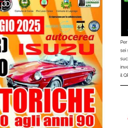
Per
sei
suc
inv
il 