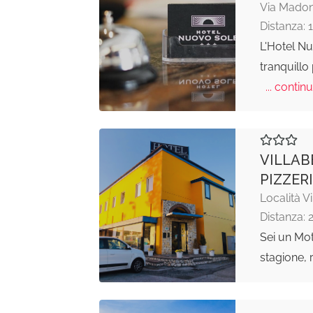
Via Madon
Distanza: 
L'Hotel N
tranquillo
... continu
VILLAB
PIZZER
Località Vi
Distanza: 
Sei un Mot
stagione, 