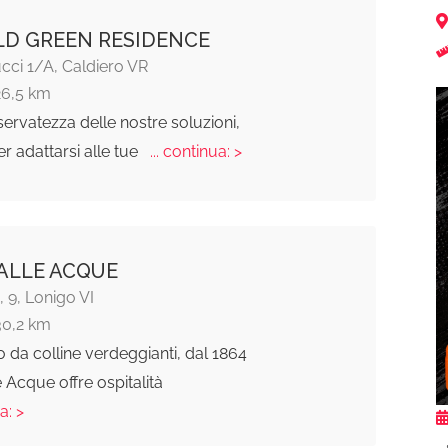
D GREEN RESIDENCE
cci 1/A, Caldiero VR
26,5 km
iservatezza delle nostre soluzioni,
r adattarsi alle tue
... continua: >
ALLE ACQUE
 9, Lonigo VI
30,2 km
 da colline verdeggianti, dal 1864
e Acque offre ospitalità
a: >