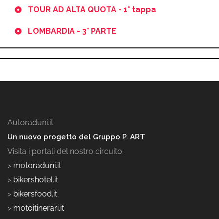
TOUR AD ALTA QUOTA - 1° tappa
LOMBARDIA - 3° PARTE
Autoraduni.it
Un nuovo progetto del Gruppo P. ART
Visita i portali del nostro circuito:
>
motoraduni.it
>
bikershotel.it
>
bikersfood.it
>
motoitinerari.it