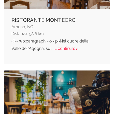
RISTORANTE MONTEORO
Ameno, NO
Distanza: 58,8 km
<!-- wp:paragraph --> <p>Nel cuore della
Valle dell’Agogna, sul
... continua: >