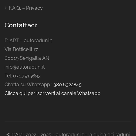
F.A.Q. – Privacy
Contattaci:
P. ART – autoraduni.it
Via Botticelli 17
60019 Senigallia AN
info@autoraduni.it
Tel. 071.7915693
Chatta su Whatsapp :
380.6322845
Clicca qui per iscriverti al canale Whatsapp
© P.ART 2022 - 2025 - autoraduni.it - la guida dei raduni