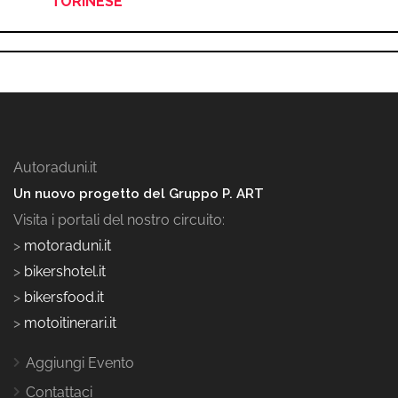
TORINESE
Autoraduni.it
Un nuovo progetto del Gruppo P. ART
Visita i portali del nostro circuito:
>
motoraduni.it
>
bikershotel.it
>
bikersfood.it
>
motoitinerari.it
Aggiungi Evento
Contattaci