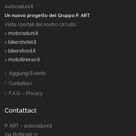
Autoraduni.it
Un nuovo progetto del Gruppo P. ART
Visita i portali del nostro circuito:
>
motoraduni.it
>
bikershotel.it
>
bikersfood.it
>
motoitinerari.it
Aggiungi Evento
Contattaci
F.A.Q. – Privacy
Contattaci:
P. ART – autoraduni.it
Via Botticelli 17