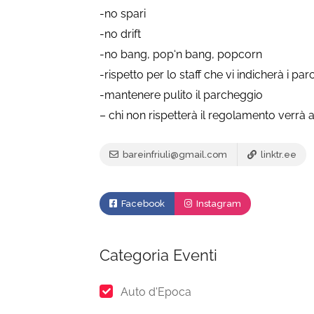
-no spari
-no drift
-no bang, pop‘n bang, popcorn
-rispetto per lo staff che vi indicherà i pa
-mantenere pulito il parcheggio
– chi non rispetterà il regolamento verrà
bareinfriuli@gmail.com
linktr.ee
Facebook
Instagram
Categoria Eventi
Auto d'Epoca