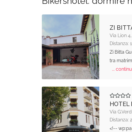
Bikershotel: dormire n
ZI BIT
Via Lion 
Distanza: 
Zi Bitta G
tra matrim
... continu
HOTEL 
Via G.Verd
Distanza: 
<!-- wp:pa