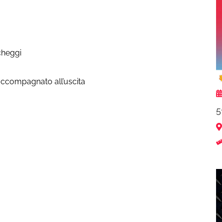
rcheggi
 accompagnato all’uscita
5