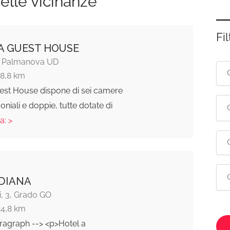
elle vicinanze
Fil
TA GUEST HOUSE
4, Palmanova UD
18,8 km
uest House dispone di sei camere
oniali e doppie, tutte dotate di
a: >
DIANA
i, 3, Grado GO
24,8 km
ragraph --> <p>Hotel a