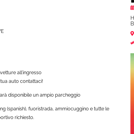
H
B
VE
e vetture all’ingresso
tua auto contattaci!
 sarà disponibile un ampio parcheggio
ng (spanish), fuoristrada, ammiocuggino e tutte le
ortivo richiesto.