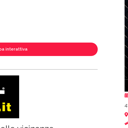
a interattiva
4