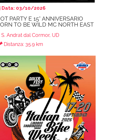
Data: 03/10/2026
OT PARTY E 15° ANNIVERSARIO
ORN TO BE WILD MC NORTH EAST
S. Andrat dal Cormor, UD
Distanza: 35.9 km