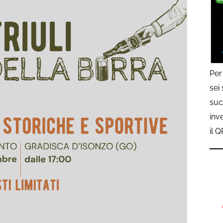
Per
sei
suc
inv
il 