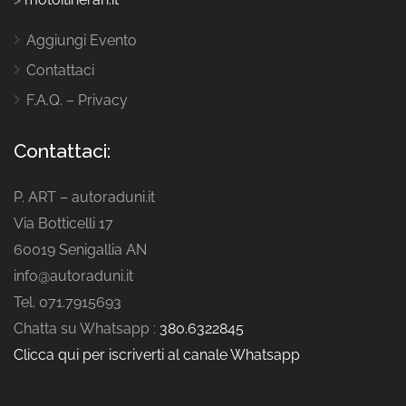
Aggiungi Evento
Contattaci
F.A.Q. – Privacy
Contattaci:
P. ART – autoraduni.it
Via Botticelli 17
60019 Senigallia AN
info@autoraduni.it
Tel. 071.7915693
Chatta su Whatsapp :
380.6322845
Clicca qui per iscriverti al canale Whatsapp