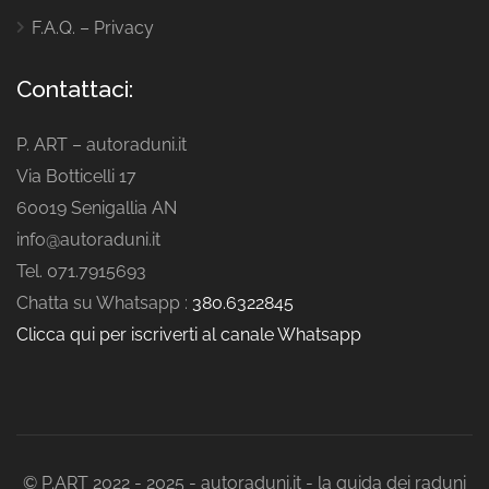
F.A.Q. – Privacy
Contattaci:
P. ART – autoraduni.it
Via Botticelli 17
60019 Senigallia AN
info@autoraduni.it
Tel. 071.7915693
Chatta su Whatsapp :
380.6322845
Clicca qui per iscriverti al canale Whatsapp
© P.ART 2022 - 2025 - autoraduni.it - la guida dei raduni