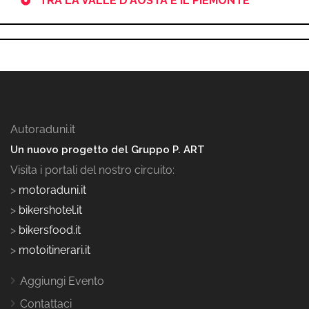
TRA LA VALLE D'AOSTA E IL PIEMONTE
Autoraduni.it
Un nuovo progetto del Gruppo P. ART
Visita i portali del nostro circuito:
>
motoraduni.it
>
bikershotel.it
>
bikersfood.it
>
motoitinerari.it
Aggiungi Evento
Contattaci