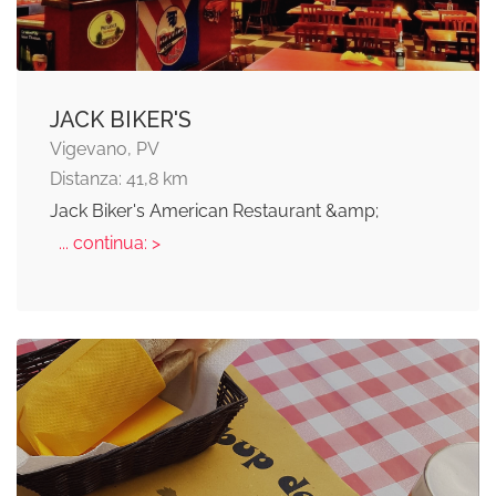
JACK BIKER'S
Vigevano, PV
Distanza: 41,8 km
Jack Biker's American Restaurant &amp;
... continua: >