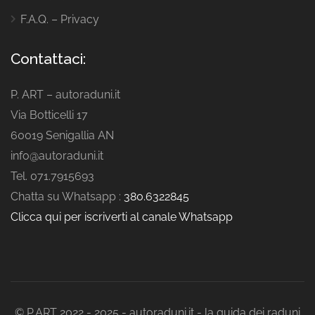
F.A.Q. – Privacy
Contattaci:
P. ART – autoraduni.it
Via Botticelli 17
60019 Senigallia AN
info@autoraduni.it
Tel. 071.7915693
Chatta su Whatsapp :
380.6322845
Clicca qui per iscriverti al canale Whatsapp
© P.ART 2022 - 2025 - autoraduni.it - la guida dei raduni