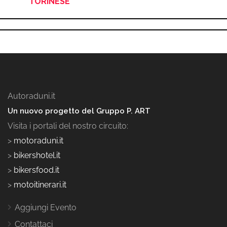
TORINESE
Autoraduni.it
Un nuovo progetto del Gruppo P. ART
Visita i portali del nostro circuito:
>
motoraduni.it
>
bikershotel.it
>
bikersfood.it
>
motoitinerari.it
Aggiungi Evento
Contattaci