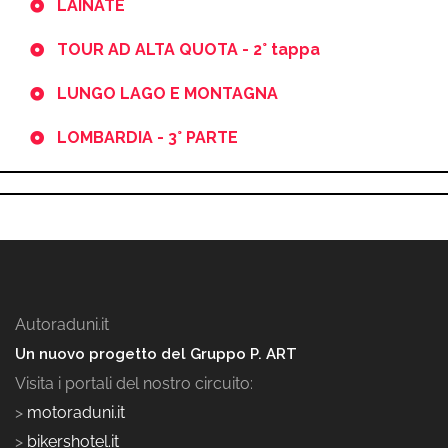
LAINATE
TOUR AD ALTA QUOTA - 2° tappa
LUNGO LAGO E MONTAGNA
LOMBARDIA - 3° PARTE
Autoraduni.it
Un nuovo progetto del Gruppo P. ART
Visita i portali del nostro circuito:
>
motoraduni.it
>
bikershotel.it