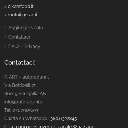
>
bikersfood.it
>
motoitinerari.it
Aggiungi Evento
Contattaci
F.A.Q. – Privacy
Contattaci:
P. ART – autoraduni.it
Via Botticelli 17
60019 Senigallia AN
info@autoraduni.it
Tel. 071.7915693
Chatta su Whatsapp :
380.6322845
Clicca qui per iscriverti al canale Whatsapp