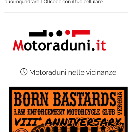
puoi inquadrare il QRcode con il tuo cellulare.
Motoraduni nelle vicinanze