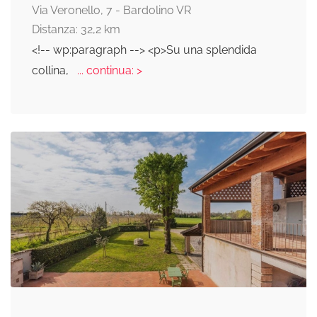
Via Veronello, 7 - Bardolino VR
Distanza: 32,2 km
<!-- wp:paragraph --> <p>Su una splendida
collina,
... continua: >