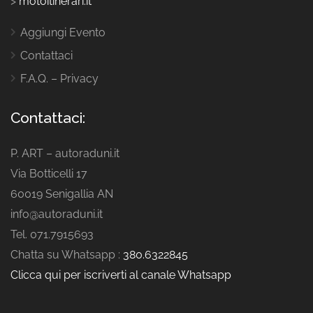
>
motoitinerari.it
Aggiungi Evento
Contattaci
F.A.Q. – Privacy
Contattaci:
P. ART – autoraduni.it
Via Botticelli 17
60019 Senigallia AN
info@autoraduni.it
Tel. 071.7915693
Chatta su Whatsapp :
380.6322845
Clicca qui per iscriverti al canale Whatsapp