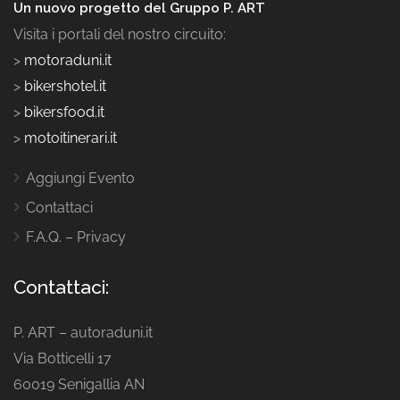
Un nuovo progetto del Gruppo P. ART
Visita i portali del nostro circuito:
>
motoraduni.it
>
bikershotel.it
>
bikersfood.it
>
motoitinerari.it
Aggiungi Evento
Contattaci
F.A.Q. – Privacy
Contattaci:
P. ART – autoraduni.it
Via Botticelli 17
60019 Senigallia AN