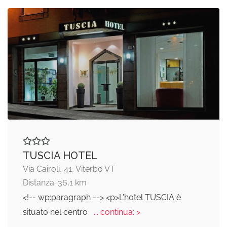
TUSCIA HOTEL
Via Cairoli, 41, Viterbo VT
Distanza: 36,1 km
<!-- wp:paragraph --> <p>L'hotel TUSCIA è
situato nel centro
... continua: >