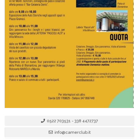
0522 703531 - 338 4472737
info@camerclub.it