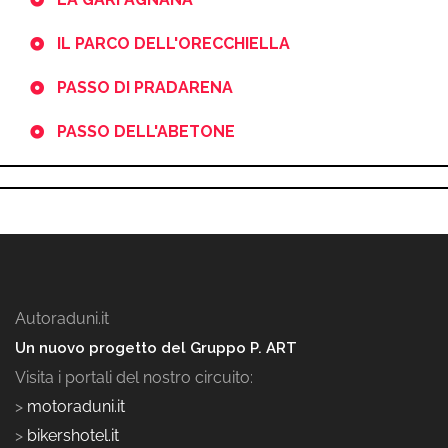
IL PARCO DELL'ORECCHIELLA
PASSO DI PRADARENA
PASSO DELL'ABETONE
Autoraduni.it
Un nuovo progetto del Gruppo P. ART
Visita i portali del nostro circuito:
>
motoraduni.it
>
bikershotel.it