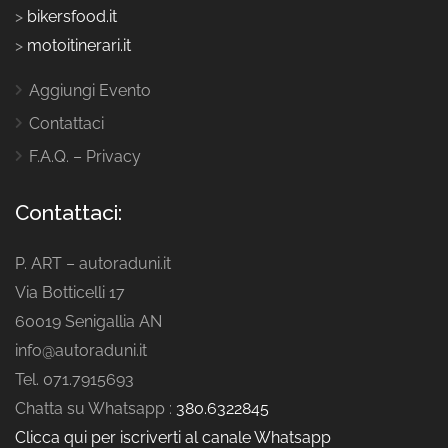
>
bikersfood.it
>
motoitinerari.it
Aggiungi Evento
Contattaci
F.A.Q. – Privacy
Contattaci:
P. ART – autoraduni.it
Via Botticelli 17
60019 Senigallia AN
info@autoraduni.it
Tel. 071.7915693
Chatta su Whatsapp :
380.6322845
Clicca qui per iscriverti al canale Whatsapp