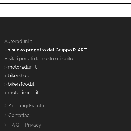
Autoraduni.it
Un nuovo progetto del Gruppo P. ART
Visita i portali del nostro circuito:
>
motoraduni.it
>
bikershotel.it
>
bikersfood.it
>
motoitinerari.it
Aggiungi Evento
Contattaci
F.A.Q. – Privacy