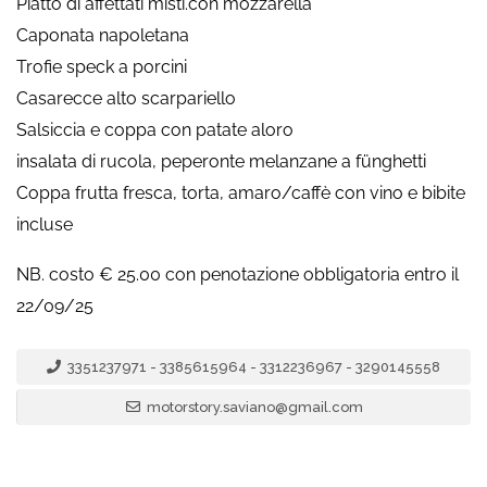
Piatto di affettati misti.con mozzarella
Caponata napoletana
Trofie speck a porcini
Casarecce alto scarpariello
Salsiccia e coppa con patate aloro
insalata di rucola, peperonte melanzane a fünghetti
Coppa frutta fresca, torta, amaro/caffè con vino e bibite
incluse
NB. costo € 25.00 con penotazione obbligatoria entro il
22/09/25
3351237971 - 3385615964 - 3312236967 - 3290145558
motorstory.saviano@gmail.com