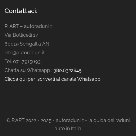
Contattaci:
P. ART – autoraduni.it
Via Botticelli 17
60019 Senigallia AN
info@autoraduni.it
Tel. 071.7915693
Chatta su Whatsapp :
380.6322845
Clicca qui per iscriverti al canale Whatsapp
© P.ART 2022 - 2025 - autoraduni.it - la guida dei raduni
auto in Italia