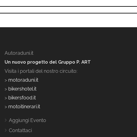
Autoraduni.it
Un nuovo progetto del Gruppo P. ART
Visita i portali del nostro circuito:
>
motoraduni.it
>
bikershotel.it
>
bikersfood.it
>
motoitinerari.it
Aggiungi Evento
Contattaci