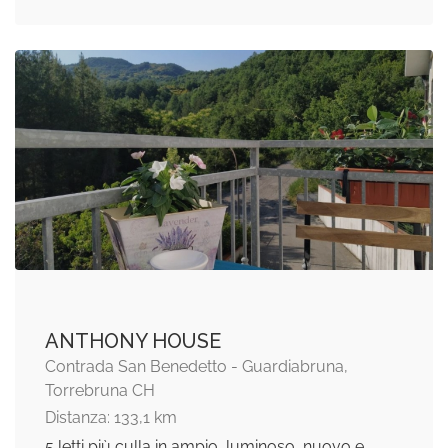
ANTHONY HOUSE
Contrada San Benedetto - Guardiabruna,
Torrebruna CH
Distanza: 133,1 km
5 letti più culla in ampio, luminoso, nuovo e