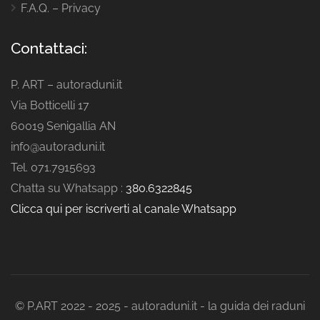
F.A.Q. – Privacy
Contattaci:
P. ART – autoraduni.it
Via Botticelli 17
60019 Senigallia AN
info@autoraduni.it
Tel. 071.7915693
Chatta su Whatsapp :
380.6322845
Clicca qui per iscriverti al canale Whatsapp
© P.ART 2022 - 2025 - autoraduni.it - la guida dei raduni