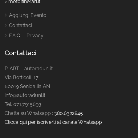
>
motoitinerari.it
Aggiungi Evento
Contattaci
F.A.Q. – Privacy
Contattaci:
P. ART – autoraduni.it
Via Botticelli 17
60019 Senigallia AN
info@autoraduni.it
Tel. 071.7915693
Chatta su Whatsapp :
380.6322845
Clicca qui per iscriverti al canale Whatsapp