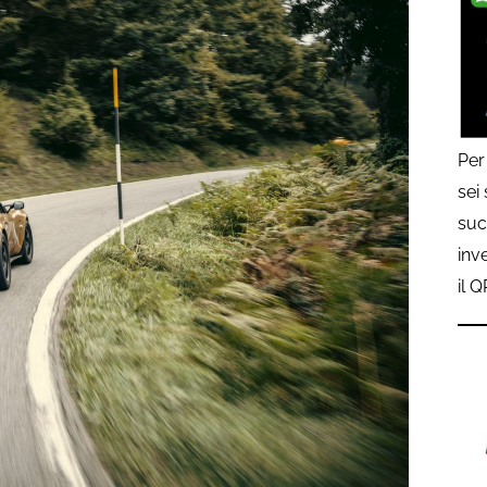
Per
sei
suc
inv
il 