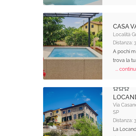
CASA V
Località G
Distanza: 
A pochi mi
trova la t
... continu
LOCAN
Via Casano
SP
Distanza: 
La Locand