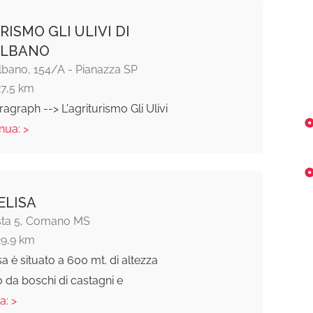
RISMO GLI ULIVI DI
LBANO
lbano, 154/A - Pianazza SP
27,5 km
ragraph --> L'agriturismo Gli Ulivi
inua: >
ELISA
sta 5, Comano MS
29,9 km
sa è situato a 600 mt. di altezza
 da boschi di castagni e
a: >