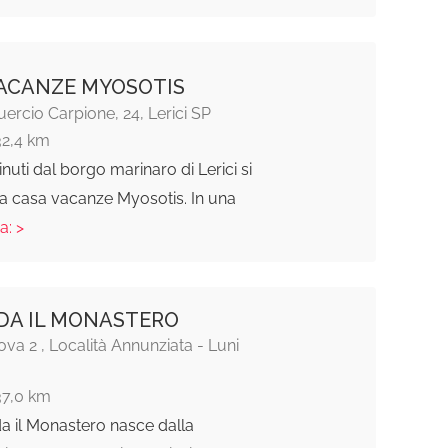
ACANZE MYOSOTIS
uercio Carpione, 24, Lerici SP
32,4 km
nuti dal borgo marinaro di Lerici si
ua casa vacanze Myosotis. In una
a: >
DA IL MONASTERO
va 2 , Località Annunziata - Luni
37,0 km
a il Monastero nasce dalla