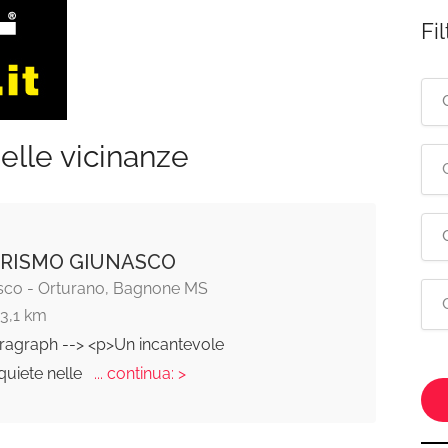
Fil
elle vicinanze
RISMO GIUNASCO
asco - Orturano, Bagnone MS
13,1 km
aragraph --> <p>Un incantevole
quiete nelle
... continua: >