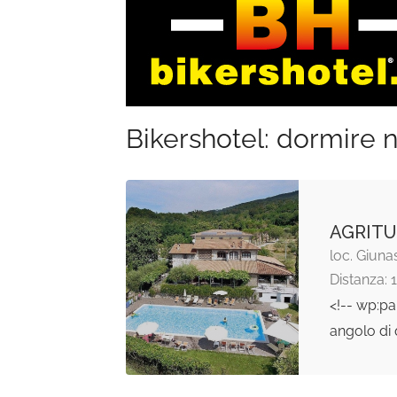
Bikershotel: dormire n
AGRITU
loc. Giun
Distanza: 
<!-- wp:p
angolo di 