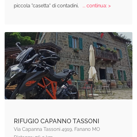
piccola "casetta" di contadini,
... continua: >
RIFUGIO CAPANNO TASSONI
Via Capanna Tassoni 4919, Fanano MO