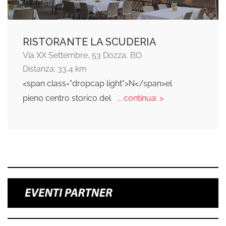
RISTORANTE LA SCUDERIA
Via XX Settembre, 53 Dozza, BO
Distanza: 33,4 km
<span class="dropcap light">N</span>el
pieno centro storico del
... continua: >